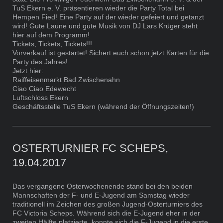
TuS Ekern e. V. präsentieren wieder die Party Total bei
Hempen Fied! Eine Party auf der wieder gefeiert und getanzt
wird! Gute Laune und gute Musik von DJ Lars Krüger steht
hier auf dem Programm!
Tickets, Tickets, Tickets!!!
Vorverkauf ist gestartet! Sichert euch schon jetzt Karten für die
Party des Jahres!
Jetzt hier:
Raiffeisenmarkt Bad Zwischenahn
Ciao Ciao Edewecht
Luftschloss Ekern
Geschäftsstelle TuS Ekern (während der Öffnungszeiten!)
OSTERTURNIER FC SCHEPS,
19.04.2017
Das vergangene Osterwochenende stand bei den beiden
Mannschaften der F- und E-Jugend am Samstag wieder
traditionell im Zeichen des großen Jugend-Osterturniers des
FC Victoria Scheps. Während sich die E-Jugend eher in der
zweiten Hälfte platzierte, konnte sich die F-Jugend in die erste