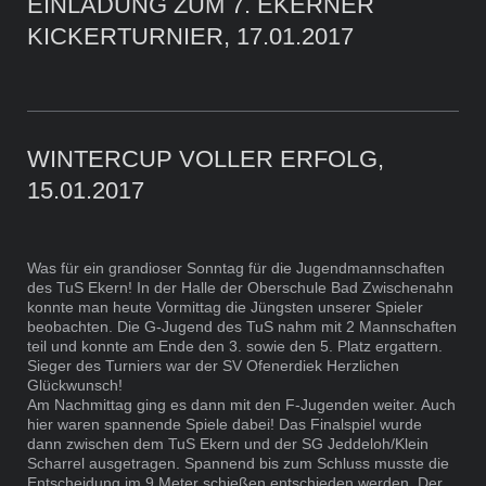
EINLADUNG ZUM 7. EKERNER
KICKERTURNIER, 17.01.2017
WINTERCUP VOLLER ERFOLG,
15.01.2017
Was für ein grandioser Sonntag für die Jugendmannschaften
des TuS Ekern! In der Halle der Oberschule Bad Zwischenahn
konnte man heute Vormittag die Jüngsten unserer Spieler
beobachten. Die G-Jugend des TuS nahm mit 2 Mannschaften
teil und konnte am Ende den 3. sowie den 5. Platz ergattern.
Sieger des Turniers war der SV Ofenerdiek Herzlichen
Glückwunsch!
Am Nachmittag ging es dann mit den F-Jugenden weiter. Auch
hier waren spannende Spiele dabei! Das Finalspiel wurde
dann zwischen dem TuS Ekern und der SG Jeddeloh/Klein
Scharrel ausgetragen. Spannend bis zum Schluss musste die
Entscheidung im 9 Meter schießen entschieden werden. Der