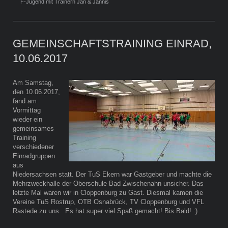
F-Jugend mit Trainern Jan & Jannis
GEMEINSCHAFTSTRAINING EINRAD,
10.06.2017
Am Samstag,
den 10.06.2017,
fand am
Vormittag
wieder ein
gemeinsames
Training
verschiedener
Einradgruppen
aus
Niedersachsen statt. Der TuS Ekern war Gastgeber und machte die
Mehrzweckhalle der Oberschule Bad Zwischenahn unsicher. Das
letzte Mal waren wir in Cloppenburg zu Gast. Diesmal kamen die
Vereine TuS Rostrup, OTB Osnabrück, TV Cloppenburg und VFL
Rastede zu uns. Es hat super viel Spaß gemacht! Bis Bald! :)