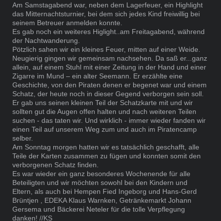
Am Samstagabend war, neben dem Lagerfeuer, ein Highlight
das Mitternachtsturnier, bei dem sich jedes Kind freiwillig bei
seinem Betreuer anmelden konnte.
Es gab noch ein weiteres Higlight..am Freitagabend, während
der Nachtwanderung.
Pötzlich sahen wir ein kleines Feuer, mitten auf einer Weide.
Neugierig gingen wir gemeinsam nachsehen. Da saß er...ganz
allein, auf einem Stuhl mit einer Zeitung in der Hand und einer
Zigarre im Mund – ein alter Seemann. Er erzählte eine
Geschichte, von den Piraten denen er begenet war und einem
Schatz, der heute noch in dieser Gegend verborgen sein soll.
Er gab uns seinen kleinen Teil der Schatzkarte mit und wir
sollten gut die Augen offen halten und nach weiteren Teilen
suchen - das taten wir. Und wirklich - immer wieder fanden wir
einen Teil auf unserem Weg zum und auch im Piratencamp
selber.
Am Sonntag morgen hatten wir es tatsächlich geschafft, alle
Teile der Karten zusammen zu fügen und konnten somit den
verborgenen Schatz finden.
Es war wieder ein ganz besonderes Wochenende für alle
Beteiligten und wir möchten sowohl bei den Kindern und
Eltern, als auch bei Hempen Fied Ingeborg und Hans-Gerd
Brüntjen , EDEKA Klaus Warnken, Getränkemarkt Johann
Gersema und Bäckerei Neteler für die tolle Verpflegung
danken! //KS